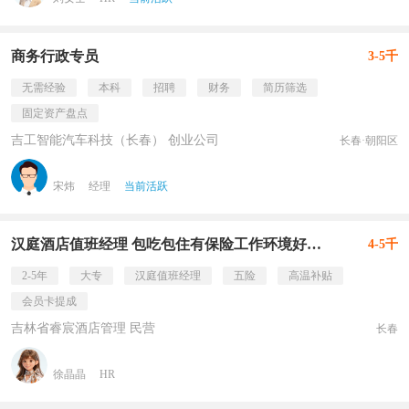
商务行政专员
3-5千
无需经验
本科
招聘
财务
简历筛选
固定资产盘点
吉工智能汽车科技（长春） 创业公司
长春·朝阳区
宋炜
经理
当前活跃
汉庭酒店值班经理 包吃包住有保险工作环境好红旗街商
4-5千
2-5年
大专
汉庭值班经理
五险
高温补贴
会员卡提成
吉林省睿宸酒店管理 民营
长春
徐晶晶
HR