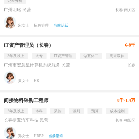
公差分析
广州明珞 民营
长春·南关区
宋女士
招聘管理
当前活跃
IT资产管理员（长春）
6-8千
3年及以上
大专
IT资产管理
做五休二
周末双休
广州市宏意星计算机系统服务 民营
长春
黄女士
HR
间接物料采购工程师
8千-1.4万
5年及以上
本科
采购
谈判
预算
成本控制
长春捷翼汽车科技 民营
长春·朝阳区
孙女士
HRBP
当前活跃