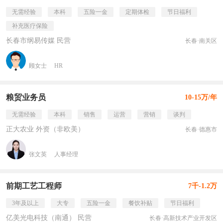
无需经验
本科
五险一金
定期体检
节日福利
补充医疗保险
长春市纲易传媒 民营
长春·南关区
顾女士
HR
粮贸业务员
10-15万/年
无需经验
本科
销售
运营
营销
谈判
正大农业 外资（非欧美）
长春·德惠市
张文英
人事经理
前期工艺工程师
7千-1.2万
3年及以上
大专
五险一金
餐饮补贴
节日福利
亿美光电科技（南通） 民营
长春·高新技术产业开发区