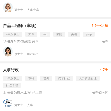
孙女士
人事专员
产品工程师（车顶）
5-7千·14薪
2年及以上
大专
sop
采购
英语
ppap
华翔汽车内饰系统 民营
长春
余女士
Recruiter
人事行政
4-7千
3年及以上
本科
培训
汽车行业
人力资源管理
行政管理
上海慕为技术工程 已上市
长春·南关区
施女士
人事