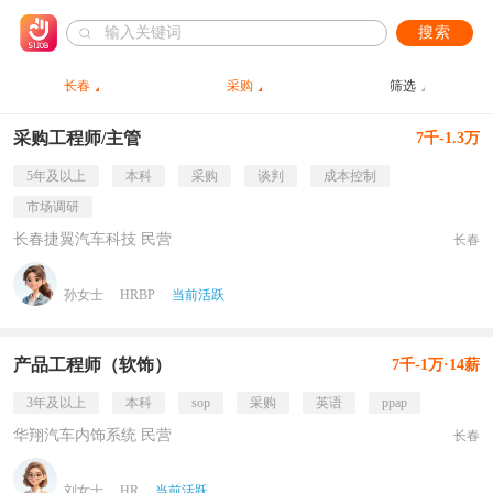
搜索
长春
采购
筛选
采购工程师/主管
7千-1.3万
5年及以上
本科
采购
谈判
成本控制
市场调研
长春捷翼汽车科技 民营
长春
孙女士
HRBP
当前活跃
产品工程师（软饰）
7千-1万·14薪
3年及以上
本科
sop
采购
英语
ppap
华翔汽车内饰系统 民营
长春
刘女士
HR
当前活跃