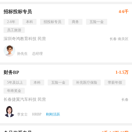
招标投标专员
4-6千
2-6年
本科
招投标专员
商务
五险一金
员工旅游
深圳奇鸿教育科技 民营
长春·南关区
孙先生
总经理
财务BP
1-1.5万
5年及以上
本科
五险一金
补充医疗保险
带薪年假
年终奖金
长春捷翼汽车科技 民营
长春
李女士
HRBP
刚刚活跃