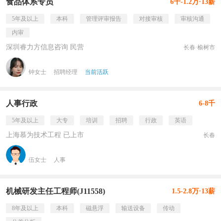
食品体系专员
6千-1.2万·13薪
5年及以上
本科
管理评审报告
对接审核
审核沟通
内审
深圳睿力方信息咨询 民营
长春·榆树市
钟女士
招聘经理
当前活跃
人事行政
6-8千
5年及以上
大专
培训
招聘
行政
英语
上海慕为技术工程 已上市
长春
伍女士
人事
机械研发主任工程师(J11558)
1.5-2.8万·13薪
8年及以上
本科
磁悬浮
输送设备
传动