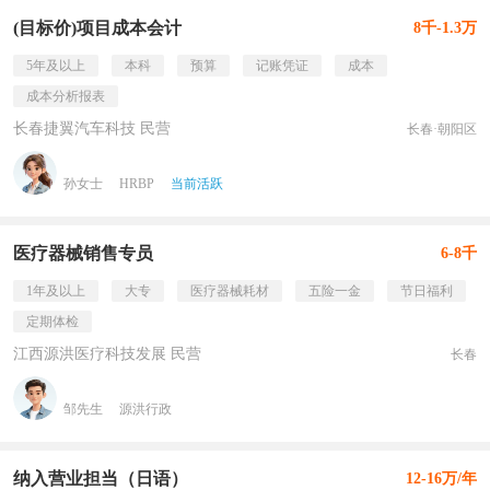
(目标价)项目成本会计
8千-1.3万
5年及以上
本科
预算
记账凭证
成本
成本分析报表
长春捷翼汽车科技 民营
长春·朝阳区
孙女士
HRBP
当前活跃
医疗器械销售专员
6-8千
1年及以上
大专
医疗器械耗材
五险一金
节日福利
定期体检
江西源洪医疗科技发展 民营
长春
邹先生
源洪行政
纳入营业担当（日语）
12-16万/年