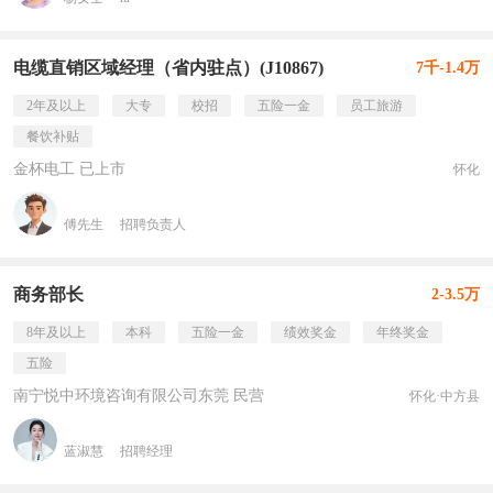
电缆直销区域经理（省内驻点）(J10867)
7千-1.4万
2年及以上
大专
校招
五险一金
员工旅游
餐饮补贴
金杯电工 已上市
怀化
傅先生
招聘负责人
商务部长
2-3.5万
8年及以上
本科
五险一金
绩效奖金
年终奖金
五险
南宁悦中环境咨询有限公司东莞 民营
怀化·中方县
蓝淑慧
招聘经理