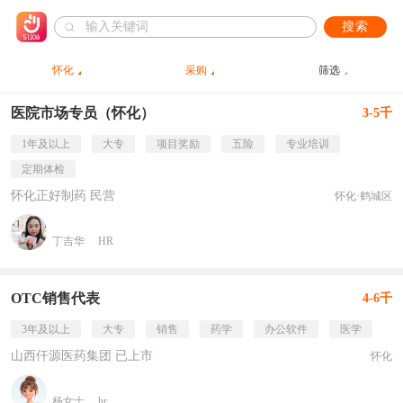
搜索
怀化
采购
筛选
医院市场专员（怀化）
3-5千
1年及以上
大专
项目奖励
五险
专业培训
定期体检
怀化正好制药 民营
怀化·鹤城区
丁吉华
HR
OTC销售代表
4-6千
3年及以上
大专
销售
药学
办公软件
医学
山西仟源医药集团 已上市
怀化
杨女士
hr