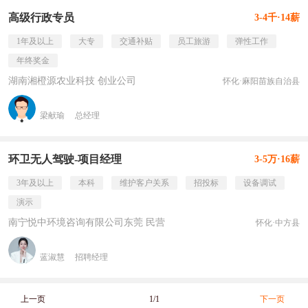
高级行政专员
3-4千·14薪
1年及以上
大专
交通补贴
员工旅游
弹性工作
年终奖金
湖南湘橙源农业科技 创业公司
怀化·麻阳苗族自治县
梁献瑜
总经理
环卫无人驾驶-项目经理
3-5万·16薪
3年及以上
本科
维护客户关系
招投标
设备调试
演示
南宁悦中环境咨询有限公司东莞 民营
怀化·中方县
蓝淑慧
招聘经理
上一页
1/1
下一页