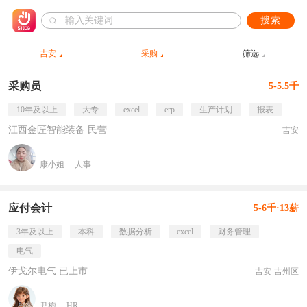
搜索
吉安
采购
筛选
采购员
5-5.5千
10年及以上
大专
excel
erp
生产计划
报表
江西金匠智能装备 民营
吉安
康小姐
人事
应付会计
5-6千·13薪
3年及以上
本科
数据分析
excel
财务管理
电气
伊戈尔电气 已上市
吉安·吉州区
尹梅
HR