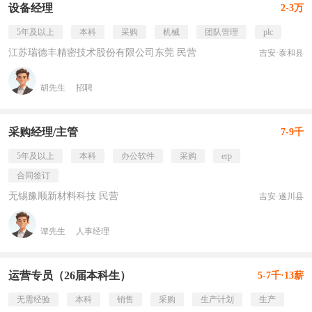
设备经理
2-3万
5年及以上
本科
采购
机械
团队管理
plc
江苏瑞德丰精密技术股份有限公司东莞 民营
吉安·泰和县
胡先生
招聘
采购经理/主管
7-9千
5年及以上
本科
办公软件
采购
erp
合同签订
无锡豫顺新材料科技 民营
吉安·遂川县
谭先生
人事经理
运营专员（26届本科生）
5-7千·13薪
无需经验
本科
销售
采购
生产计划
生产