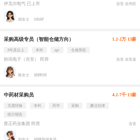
伊戈尔电气 已上市
吉安·吉州区
胡女士
HRBP
采购高级专员（智能仓储方向）
1.2-2万·13薪
8年及以上
本科
agv
仓储系统
协讯电子（吉安） 民营
吉安·吉安县
陈女士
招聘HR
中药材采购员
4.2-7千·13薪
无需经验
本科
药学
采购
廉洁自律
统计报告
普正药业集团 民营
吉安
刘女士
招聘培训专员