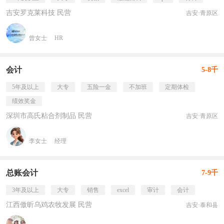
吉安罗克莱科技 民营
吉安·青原区
曾女士
HR
会计
5-8千
5年及以上
大专
五险一金
不加班
定期体检
绩效奖金
深圳市高氏粘合剂制品 民营
吉安·青原区
李女士
经理
总账会计
7-9千
3年及以上
大专
销售
excel
审计
会计
江西傲昕乌鸡农牧发展 民营
吉安·泰和县