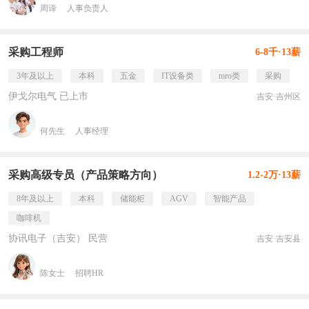
周谛
人事负责人
采购工程师
6-8千·13薪
3年及以上
本科
五金
IT设备类
mro类
采购
伊戈尔电气 已上市
吉安·吉州区
何先生
人事经理
采购高级专员（产品策略方向）
1.2-2万·13薪
8年及以上
本科
储能柜
AGV
智能产品
咖啡机
协讯电子（吉安） 民营
吉安·吉安县
陈女士
招聘HR