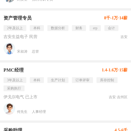
资产管理专员
8千-1万·14薪
2年及以上
本科
数据分析
财务
erp
会计
吉安生益电子 民营
吉安
宋叔涛
总管
PMC经理
1.4-1.6万·15薪
3年及以上
本科
生产计划
订单评审
库存控制
采购执行
伊戈尔电气 已上市
吉安·吉州区
何先生
人事经理
采购助理
4.5-6千