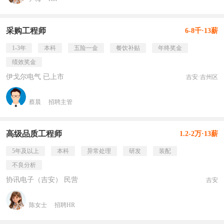
采购工程师
6-8千·13薪
1-3年
本科
五险一金
餐饮补贴
年终奖金
绩效奖金
伊戈尔电气 已上市
吉安·吉州区
蔡晨
招聘主管
高级品质工程师
1.2-2万·13薪
5年及以上
本科
异常处理
研发
装配
不良分析
协讯电子（吉安） 民营
吉安
陈女士
招聘HR