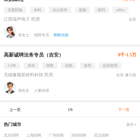
无需经验
本科
办公软件
采购
谈判
office
江西瑞声电子 民营
吉安
张女士
招聘专员
刚刚活跃
高薪诚聘法务专员（吉安）
8千-1.5万
3-5年
本科
销售
采购
谈判
合同管理
无锡豫顺新材料科技 民营
吉安·遂川县
谭先生
人事经理
上一页
1/6
下一页
热门城市
展开
北京招聘
上海招聘
广州招聘
深圳招聘
武汉招聘