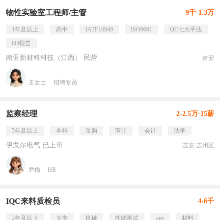
物性实验室工程师/主管
9千-1.3万
1年及以上
高中
IATF16949
ISO9001
QC七大手法
8D报告
南亚新材料科技（江西） 民营
吉安
王女士
招聘专员
监察经理
2-2.5万·15薪
5年及以上
本科
采购
审计
会计
法学
伊戈尔电气 已上市
吉安·吉州区
尹梅
HR
IQC来料质检员
4-6千
2年及以上
大专
机械
性能测试
spc
材料