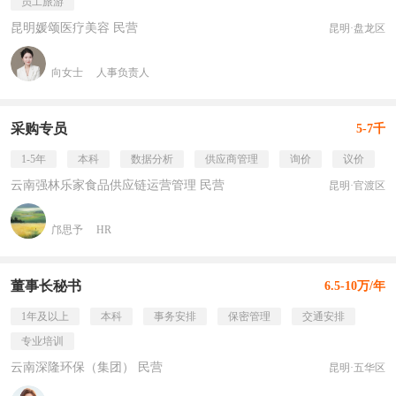
员工旅游
昆明媛颂医疗美容 民营
昆明·盘龙区
向女士
人事负责人
采购专员
5-7千
1-5年
本科
数据分析
供应商管理
询价
议价
云南强林乐家食品供应链运营管理 民营
昆明·官渡区
邝思予
HR
董事长秘书
6.5-10万/年
1年及以上
本科
事务安排
保密管理
交通安排
专业培训
云南深隆环保（集团） 民营
昆明·五华区