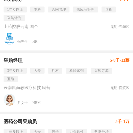
1年及以上
本科
合同管理
供应商管理
议价
采购计划
上药控股云南 国企
昆明·五华区
张先生
HR
采购经理
5-8千·13薪
3年及以上
大专
耗材
检验试剂
采购寻源
五险
云南庶而教医疗科技 民营
昆明·官渡区
尹女士
HRM
医药公司采购员
5千-1万
1年及以上
大专
药学
办公软件
数据分析