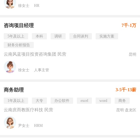
徐女士
HR
咨询项目经理
7千-1万
5年及以上
本科
调研
合同谈判
实施方案
财务分析报告
云南风蓝项目投资咨询集团 民营
昆明
徐女士
人事主管
商务助理
3-5千·13薪
1年及以上
大专
办公软件
excel
word
商务
云南庶而教医疗科技 民营
昆明·盘龙区
尹女士
HRM