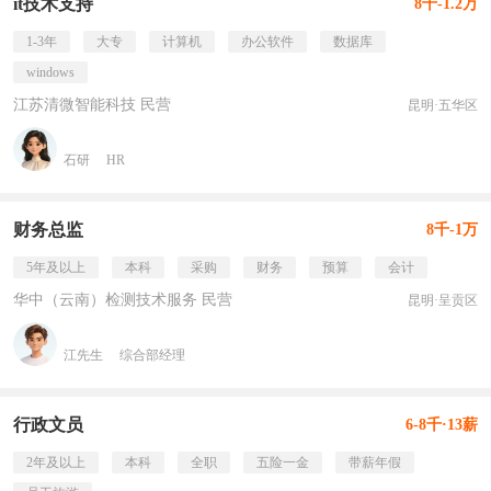
it技术支持
8千-1.2万
1-3年
大专
计算机
办公软件
数据库
windows
江苏清微智能科技 民营
昆明·五华区
石研
HR
财务总监
8千-1万
5年及以上
本科
采购
财务
预算
会计
华中（云南）检测技术服务 民营
昆明·呈贡区
江先生
综合部经理
行政文员
6-8千·13薪
2年及以上
本科
全职
五险一金
带薪年假