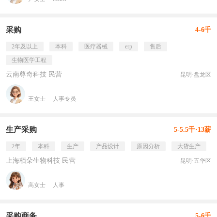
采购
4-6千
2年及以上
本科
医疗器械
erp
售后
生物医学工程
云南尊奇科技 民营
昆明·盘龙区
王女士
人事专员
生产采购
5-5.5千·13薪
2年
本科
生产
产品设计
原因分析
大货生产
上海栢朵生物科技 民营
昆明·五华区
高女士
人事
采购商务
5-6千