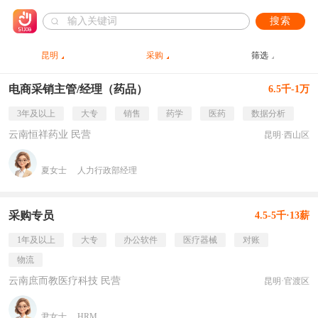
搜索
昆明
采购
筛选
电商采销主管/经理（药品）
6.5千-1万
3年及以上
大专
销售
药学
医药
数据分析
云南恒祥药业 民营
昆明·西山区
夏女士
人力行政部经理
采购专员
4.5-5千·13薪
1年及以上
大专
办公软件
医疗器械
对账
物流
云南庶而教医疗科技 民营
昆明·官渡区
尹女士
HRM