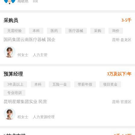
梅晓艳
HR
采购员
3-5千
无需经验
本科
医药
医疗器械
采购
询价
国药集团云南医疗器械 国企
昆明·盘龙区
何女士
人力主管
预算经理
3万及以下/年
3年及以上
本科
五险一金
带薪年假
项目奖金
专业培训
昆明星耀集团实业 民营
昆明·官渡区
程女士
人力资源经理