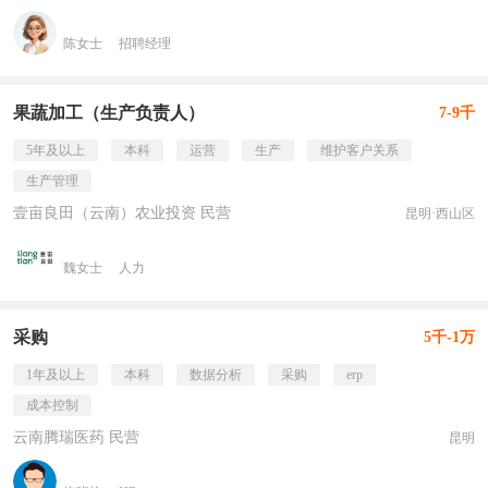
陈女士
招聘经理
果蔬加工（生产负责人）
7-9千
5年及以上
本科
运营
生产
维护客户关系
生产管理
壹亩良田（云南）农业投资 民营
昆明·西山区
魏女士
人力
采购
5千-1万
1年及以上
本科
数据分析
采购
erp
成本控制
云南腾瑞医药 民营
昆明