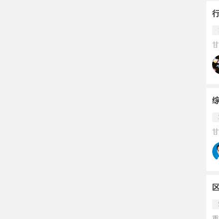
甘
甘
重