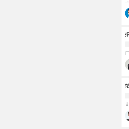
上
广
甘