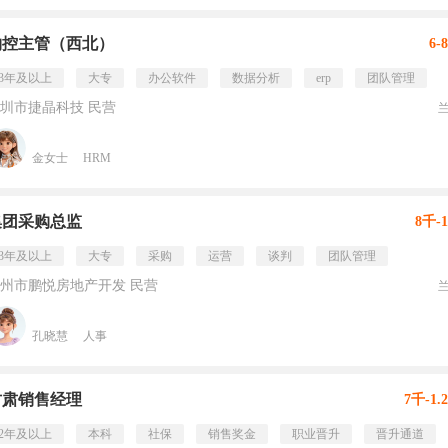
物控主管（西北）
6-
3年及以上
大专
办公软件
数据分析
erp
团队管理
圳市捷晶科技 民营
金女士
HRM
集团采购总监
8千-
3年及以上
大专
采购
运营
谈判
团队管理
州市鹏悦房地产开发 民营
孔晓慧
人事
甘肃销售经理
7千-1.
2年及以上
本科
社保
销售奖金
职业晋升
晋升通道