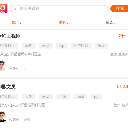
搜索
兰州
采购
筛选
PMC工程师
7千-
2年及以上
本科
excel
erp
生产计划
统计
肃金川瑞翔新材料 国企
兰州·兰州
王先生
hr
理/文员
1.2-2
1年及以上
大专
excel
行政
word
ppt
沂方柏人力资源咨询 民营
兰州·城
公先生
经理