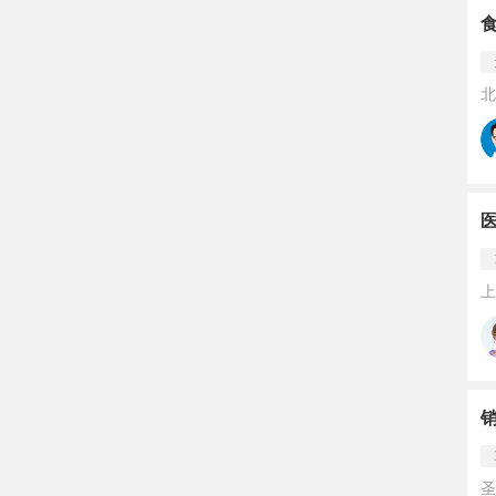
北
上
圣