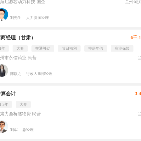
海启源芯动力科技 国企
兰州·城
刘先生
人力资源经理
招商经理（甘肃）
6千-
1年
大专
交通补助
节日福利
带薪年假
商业保险
州市永信药业 民营
陈颖之
行政人事部经理
结算会计
3-
1-3年
大专
肃力圣桥隧物资 民营
刘军
总经理