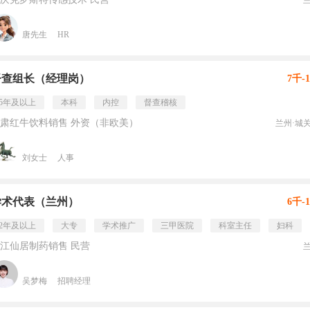
唐先生
HR
督查组长（经理岗）
7千-
5年及以上
本科
内控
督查稽核
肃红牛饮料销售 外资（非欧美）
兰州·城
刘女士
人事
学术代表（兰州）
6千-
2年及以上
大专
学术推广
三甲医院
科室主任
妇科
江仙居制药销售 民营
吴梦梅
招聘经理