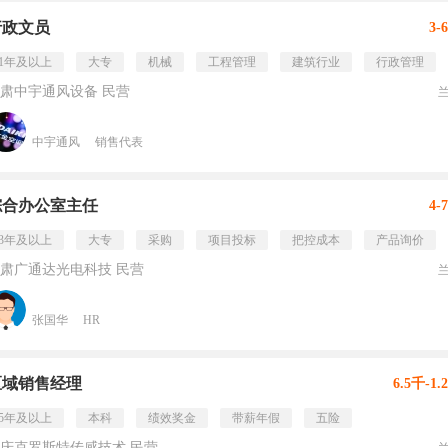
行政文员
3-
1年及以上
大专
机械
工程管理
建筑行业
行政管理
肃中宇通风设备 民营
中宇通风
销售代表
综合办公室主任
4-
3年及以上
大专
采购
项目投标
把控成本
产品询价
肃广通达光电科技 民营
张国华
HR
区域销售经理
6.5千-1.
5年及以上
本科
绩效奖金
带薪年假
五险
庆克罗斯特传感技术 民营