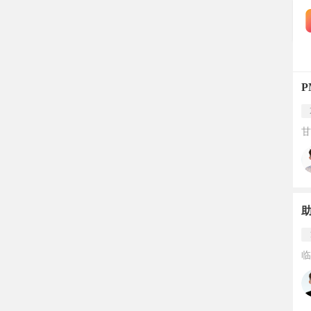
甘
助
临