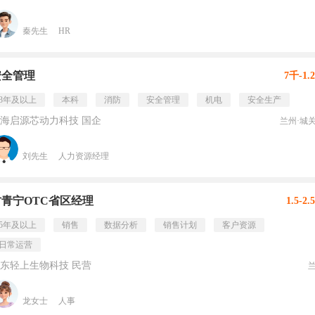
秦先生
HR
安全管理
7千-1.
3年及以上
本科
消防
安全管理
机电
安全生产
海启源芯动力科技 国企
兰州·城
刘先生
人力资源经理
甘青宁OTC省区经理
1.5-2
5年及以上
销售
数据分析
销售计划
客户资源
日常运营
东轻上生物科技 民营
龙女士
人事