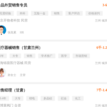
食品外贸销售专员
3-
无需经验
本科
五险一金
销售
客户拜访
价格谈判
京开物者科技 民营
兰州·城
张高累
HR
医疗器械销售（甘肃兰州）
6千-1.
1年
大专
销售
学术推广
医学
市场营销
海锦葵医疗器械 民营
兰州·城
孙女士
主管
销售经理（甘肃）
7千-1.
3-4年
大专
锂电
多晶硅
石油
化工
博莱阀门 合资
兰州·城