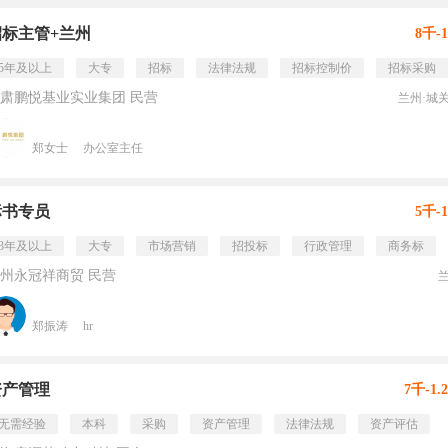
招标主管+兰州
8千-
5年及以上
大专
招标
法律法规
招标控制价
招标采购
肃鹏悦基业实业集团 民营
兰州·城
郑女士
办公室主任
标书专员
5千-
3年及以上
大专
市场营销
招投标
行政管理
商务标
州永冠祥商贸 民营
郑振涛
hr
资产管理
7千-1.
无需经验
本科
采购
资产管理
法律法规
资产评估