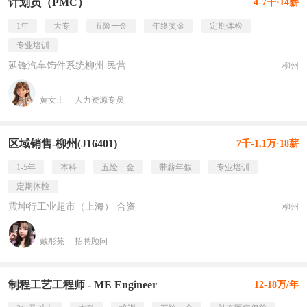
计划员（PMC）
4-7千·14薪
1年
大专
五险一金
年终奖金
定期体检
专业培训
延锋汽车饰件系统柳州 民营
柳州
黄女士
人力资源专员
区域销售-柳州(J16401)
7千-1.1万·18薪
1-5年
本科
五险一金
带薪年假
专业培训
定期体检
震坤行工业超市（上海） 合资
柳州
戴彤芫
招聘顾问
制程工艺工程师 - ME Engineer
12-18万/年