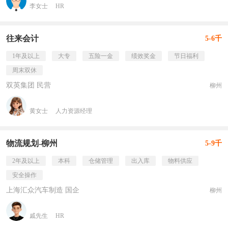
李女士
HR
往来会计
5-6千
1年及以上
大专
五险一金
绩效奖金
节日福利
周末双休
双英集团 民营
柳州
黄女士
人力资源经理
物流规划-柳州
5-9千
2年及以上
本科
仓储管理
出入库
物料供应
安全操作
上海汇众汽车制造 国企
柳州
戚先生
HR