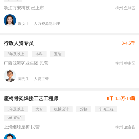
浙江万安科技 已上市
柳州·鱼峰区
殷女士
人力资源副经理
行政人资专员
3-4.5千
3年及以上
本科
五险
广西源海矿业集团 民营
柳州·柳南区
周先生
人资主管
座椅骨架焊接工艺工程师
8千-1.5万·14薪
3年及以上
大专
机械设计
焊接
车辆工程
iatf16949
上海继峰座椅 民营
柳州·鹿寨县