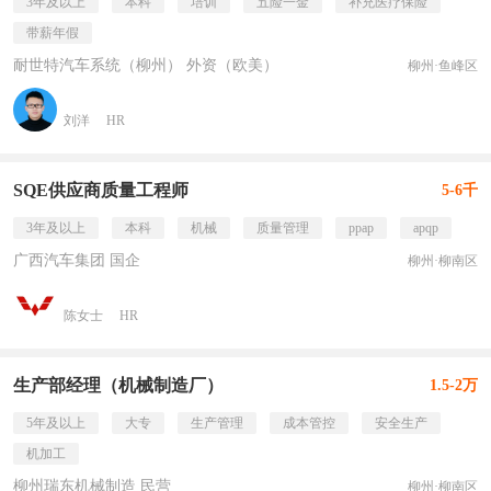
3年及以上
本科
培训
五险一金
补充医疗保险
带薪年假
耐世特汽车系统（柳州） 外资（欧美）
柳州·鱼峰区
刘洋
HR
SQE供应商质量工程师
5-6千
3年及以上
本科
机械
质量管理
ppap
apqp
广西汽车集团 国企
柳州·柳南区
陈女士
HR
生产部经理（机械制造厂）
1.5-2万
5年及以上
大专
生产管理
成本管控
安全生产
机加工
柳州瑞东机械制造 民营
柳州·柳南区