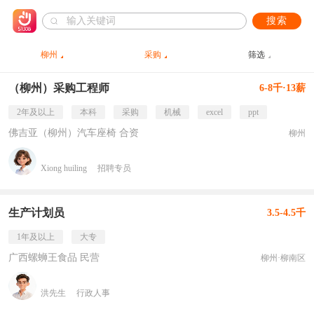
搜索
柳州
采购
筛选
（柳州）采购工程师
6-8千·13薪
2年及以上
本科
采购
机械
excel
ppt
佛吉亚（柳州）汽车座椅 合资
柳州
Xiong huiling
招聘专员
生产计划员
3.5-4.5千
1年及以上
大专
广西螺蛳王食品 民营
柳州·柳南区
洪先生
行政人事