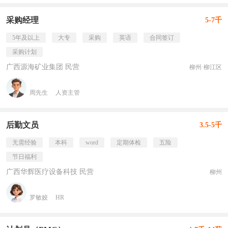
采购经理
5-7千
5年及以上
大专
采购
英语
合同签订
采购计划
广西源海矿业集团 民营
柳州·柳江区
周先生
人资主管
后勤文员
3.5-5千
无需经验
本科
word
定期体检
五险
节日福利
广西华辉医疗设备科技 民营
柳州
罗敏姣
HR