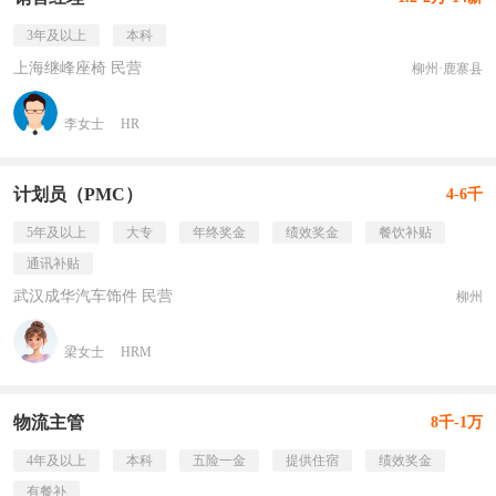
3年及以上
本科
上海继峰座椅 民营
柳州·鹿寨县
李女士
HR
计划员（PMC）
4-6千
5年及以上
大专
年终奖金
绩效奖金
餐饮补贴
通讯补贴
武汉成华汽车饰件 民营
柳州
梁女士
HRM
物流主管
8千-1万
4年及以上
本科
五险一金
提供住宿
绩效奖金
有餐补