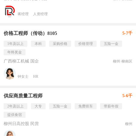
蒋经理
人资经理
价格工程师（传动）8105
5-7千
1年及以上
本科
采购价格
价格管理
五险一金
年终奖金
广西柳工机械 国企
柳州·柳南区
钟女士
HR
供应商质量工程师
5-6千
2年及以上
大专
五险一金
免费班车
带薪年假
提供食宿
柳州日高控股 民营
柳州