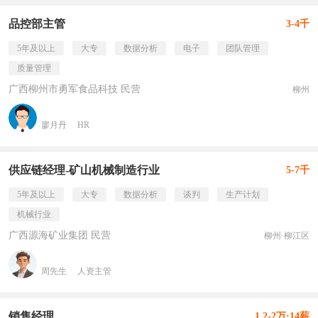
品控部主管
3-4千
5年及以上
大专
数据分析
电子
团队管理
质量管理
广西柳州市勇军食品科技 民营
柳州
廖月丹
HR
供应链经理-矿山机械制造行业
5-7千
5年及以上
大专
数据分析
谈判
生产计划
机械行业
广西源海矿业集团 民营
柳州·柳江区
周先生
人资主管
销售经理
1.2-2万·14薪