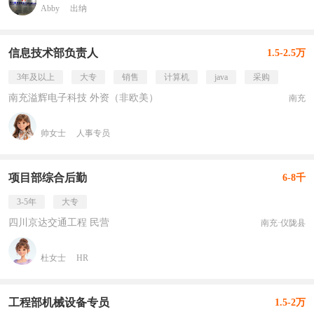
Abby
出纳
信息技术部负责人
1.5-2.5万
3年及以上
大专
销售
计算机
java
采购
南充溢辉电子科技 外资（非欧美）
南充
帅女士
人事专员
项目部综合后勤
6-8千
3-5年
大专
四川京达交通工程 民营
南充·仪陇县
杜女士
HR
工程部机械设备专员
1.5-2万