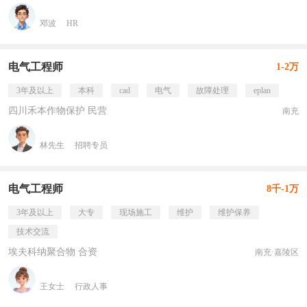
邓波
HR
电气工程师
1-2万
3年及以上
本科
cad
电气
故障处理
eplan
四川禾本作物保护 民营
南充
林先生
招聘专员
电气工程师
8千-1万
3年及以上
大专
现场施工
维护
维护保养
技术交流
埃夫科纳聚合物 合资
南充·嘉陵区
王女士
行政人事