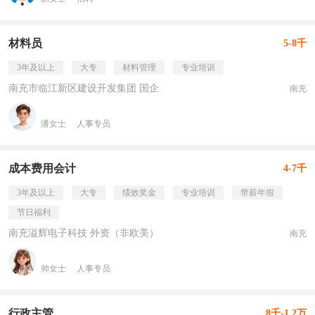
材料员
5-8千
3年及以上
大专
材料管理
专业培训
南充市临江新区建设开发集团 国企
南充
潘女士
人事专员
成本费用会计
4-7千
3年及以上
大专
绩效奖金
专业培训
带薪年假
节日福利
南充溢辉电子科技 外资（非欧美）
南充
帅女士
人事专员
行政主管
8千-1.2万