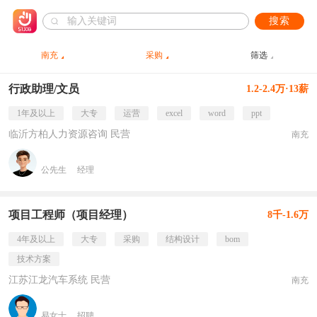
搜索
南充
采购
筛选
行政助理/文员
1.2-2.4万·13薪
1年及以上
大专
运营
excel
word
ppt
临沂方柏人力资源咨询 民营
南充
公先生
经理
项目工程师（项目经理）
8千-1.6万
4年及以上
大专
采购
结构设计
bom
技术方案
江苏江龙汽车系统 民营
南充
易女士
招聘