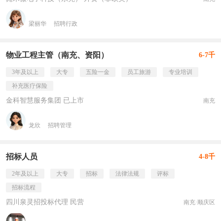
梁丽华
招聘行政
物业工程主管（南充、资阳）
6-7千
3年及以上
大专
五险一金
员工旅游
专业培训
补充医疗保险
金科智慧服务集团 已上市
南充
龙欣
招聘管理
招标人员
4-8千
2年及以上
大专
招标
法律法规
评标
招标流程
四川泉灵招投标代理 民营
南充·顺庆区