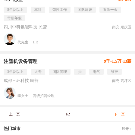
8年及以上
本科
弹性工作
团队建设
五险一金
带薪年假
四川中科氢能科技 民营
南充·顺庆区
代先生
HR
注塑机设备管理
9千-1.5万·13薪
5年及以上
大专
团队管理
plc
电气
维护
成都三环科技 民营
南充·高坪区
李女士
高级招聘经理
上一页
1/2
下一页
热门城市
展开