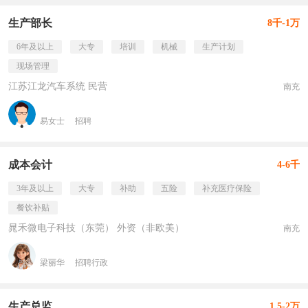
生产部长
8千-1万
6年及以上
大专
培训
机械
生产计划
现场管理
江苏江龙汽车系统 民营
南充
易女士
招聘
成本会计
4-6千
3年及以上
大专
补助
五险
补充医疗保险
餐饮补贴
晁禾微电子科技（东莞） 外资（非欧美）
南充
梁丽华
招聘行政
生产总监
1.5-2万