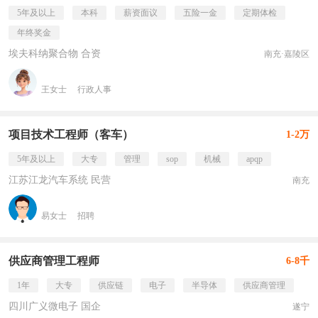
5年及以上
本科
薪资面议
五险一金
定期体检
年终奖金
埃夫科纳聚合物 合资
南充·嘉陵区
王女士
行政人事
项目技术工程师（客车）
1-2万
5年及以上
大专
管理
sop
机械
apqp
江苏江龙汽车系统 民营
南充
易女士
招聘
供应商管理工程师
6-8千
1年
大专
供应链
电子
半导体
供应商管理
四川广义微电子 国企
遂宁