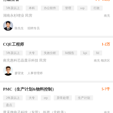
5年及以上
本科
办公软件
管理
sop
行政
湖南永杉锂业 民营
南充
陈先生
招聘专员
CQE工程师
1-2万
5年及以上
大专
失效分析
8d报告
kpi
8d
南充惠科芯晶显示科技 民营
南充·顺庆区
廖望龙
人事管理师
PMC（生产计划&物料控制）
5-7千
2年及以上
大专
erp
异常处理
生产计划
盘点
晁禾微电子科技（东莞） 外资（非欧美）
南充